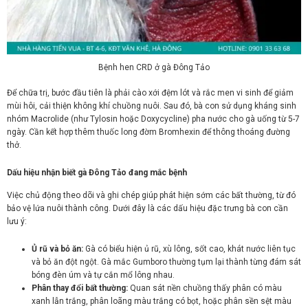
Bệnh hen CRD ở gà Đông Tảo
Để chữa trị, bước đầu tiên là phải cào xới đệm lót và rắc men vi sinh để giảm
mùi hôi, cải thiện không khí chuồng nuôi. Sau đó, bà con sử dụng kháng sinh
nhóm Macrolide (như Tylosin hoặc Doxycycline) pha nước cho gà uống từ 5-7
ngày. Cần kết hợp thêm thuốc long đờm Bromhexin để thông thoáng đường
thở.
Dấu hiệu nhận biết gà Đông Tảo đang mắc bệnh
Việc chủ động theo dõi và ghi chép giúp phát hiện sớm các bất thường, từ đó
bảo vệ lứa nuôi thành công. Dưới đây là các dấu hiệu đặc trưng bà con cần
lưu ý:
Ủ rũ và bỏ ăn:
Gà có biểu hiện ủ rũ, xù lông, sốt cao, khát nước liên tục
và bỏ ăn đột ngột. Gà mắc Gumboro thường tụm lại thành từng đám sát
bóng đèn úm và tự cắn mổ lông nhau.
Phân thay đổi bất thường:
Quan sát nền chuồng thấy phân có màu
xanh lẫn trắng, phân loãng màu trắng có bọt, hoặc phân sền sệt màu