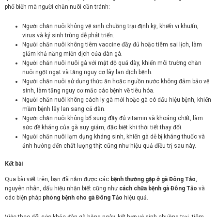
phổ biến mà người chăn nuôi cần tránh:
Người chăn nuôi không vệ sinh chuồng trại định kỳ
, khiến vi khuẩn,
virus và ký sinh trùng dễ phát triển.
Người chăn nuôi không tiêm vaccine đầy đủ hoặc tiêm sai lịch
, làm
giảm khả năng miễn dịch của đàn gà.
Người chăn nuôi nuôi gà với mật độ quá dày
, khiến môi trường chăn
nuôi ngột ngạt và tăng nguy cơ lây lan dịch bệnh.
Người chăn nuôi sử dụng thức ăn hoặc nguồn nước không đảm bảo vệ
sinh
, làm tăng nguy cơ mắc các bệnh về tiêu hóa.
Người chăn nuôi không cách ly gà mới hoặc gà có dấu hiệu bệnh
, khiến
mầm bệnh lây lan sang cả đàn.
Người chăn nuôi không bổ sung đầy đủ vitamin và khoáng chất
, làm
sức đề kháng của gà suy giảm, đặc biệt khi thời tiết thay đổi.
Người chăn nuôi lạm dụng kháng sinh
, khiến gà dễ bị kháng thuốc và
ảnh hưởng đến chất lượng thịt cũng như hiệu quả điều trị sau này.
Kết bài
Qua bài viết trên, bạn đã nắm được các
bệnh thường gặp ở gà Đông Tảo
,
nguyên nhân, dấu hiệu nhận biết cũng như
cách chữa bệnh gà Đông Tảo
và
các biện pháp
phòng bệnh cho gà Đông Tảo
hiệu quả.