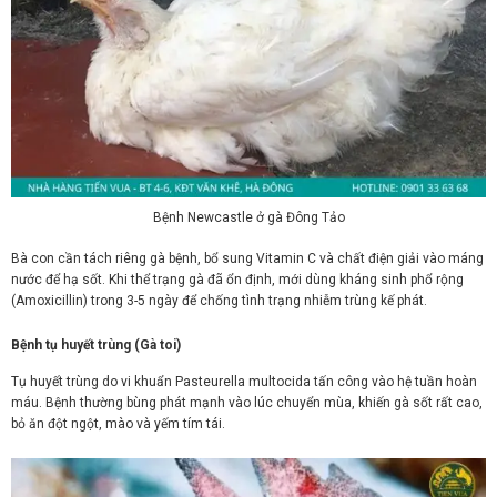
Bệnh Newcastle ở gà Đông Tảo
Bà con cần tách riêng gà bệnh, bổ sung Vitamin C và chất điện giải vào máng
nước để hạ sốt. Khi thể trạng gà đã ổn định, mới dùng kháng sinh phổ rộng
(Amoxicillin) trong 3-5 ngày để chống tình trạng nhiễm trùng kế phát.
Bệnh tụ huyết trùng (Gà toi)
Tụ huyết trùng do vi khuẩn Pasteurella multocida tấn công vào hệ tuần hoàn
máu. Bệnh thường bùng phát mạnh vào lúc chuyển mùa, khiến gà sốt rất cao,
bỏ ăn đột ngột, mào và yếm tím tái.