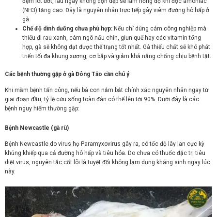
đệm lót ướt, lâu ngày không dọn dẹp sẽ làm nồng độ khí độc amoniac
(NH3) tăng cao. Đây là nguyên nhân trực tiếp gây viêm đường hô hấp ở
gà.
Chế độ dinh dưỡng chưa phù hợp:
Nếu chỉ dùng cám công nghiệp mà
thiếu đi rau xanh, cám ngô nấu chín, giun quế hay các vitamin tổng
hợp, gà sẽ không đạt được thể trạng tốt nhất. Gà thiếu chất sẽ khó phát
triển tối đa khung xương, cơ bắp và giảm khả năng chống chịu bệnh tật.
Các bệnh thường gặp ở gà Đông Tảo cần chú ý
Khi mầm bệnh tấn công, nếu bà con nắm bắt chính xác nguyên nhân ngay từ
giai đoạn đầu, tỷ lệ cứu sống toàn đàn có thể lên tới 90%. Dưới đây là các
bệnh nguy hiểm thường gặp:
Bệnh Newcastle (gà rù)
Bệnh Newcastle do virus họ Paramyxovirus gây ra, có tốc độ lây lan cực kỳ
khủng khiếp qua cả đường hô hấp và tiêu hóa. Do chưa có thuốc đặc trị tiêu
diệt virus, nguyên tắc cốt lõi là tuyệt đối không lạm dụng kháng sinh ngay lúc
này.