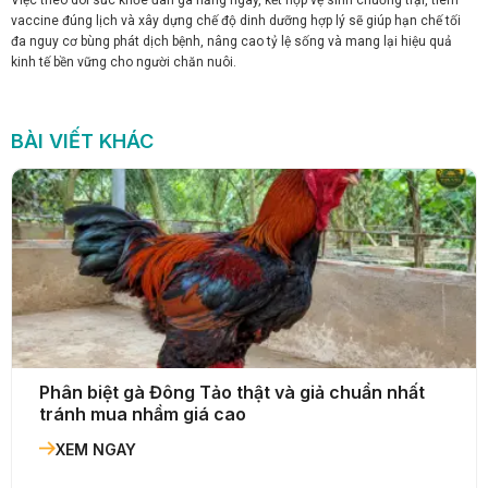
Việc theo dõi sức khỏe đàn gà hằng ngày, kết hợp vệ sinh chuồng trại, tiêm
vaccine đúng lịch và xây dựng chế độ dinh dưỡng hợp lý sẽ giúp hạn chế tối
đa nguy cơ bùng phát dịch bệnh, nâng cao tỷ lệ sống và mang lại hiệu quả
kinh tế bền vững cho người chăn nuôi.
BÀI VIẾT KHÁC
Phân biệt gà Đông Tảo thật và giả chuẩn nhất
tránh mua nhầm giá cao
XEM NGAY