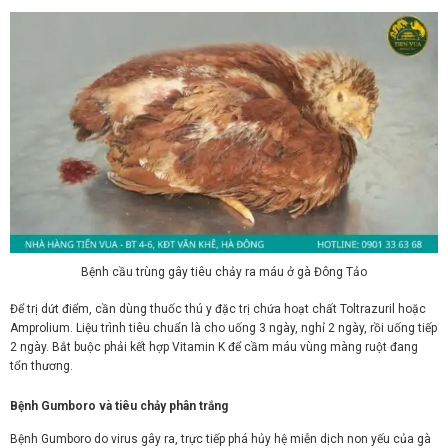
Bệnh cầu trùng gây tiêu chảy ra máu ở gà Đông Tảo
Để trị dứt điểm, cần dùng thuốc thú y đặc trị chứa hoạt chất Toltrazuril hoặc
Amprolium. Liệu trình tiêu chuẩn là cho uống 3 ngày, nghỉ 2 ngày, rồi uống tiếp
2 ngày. Bắt buộc phải kết hợp Vitamin K để cầm máu vùng màng ruột đang
tổn thương.
Bệnh Gumboro và tiêu chảy phân trắng
Bệnh Gumboro do virus gây ra, trực tiếp phá hủy hệ miễn dịch non yếu của gà