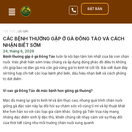
Nhảy
ĐẶT BÀN
tới
nội
dung
TIN TỨC
ƯU ĐÃI
CÁC BỆNH THƯỜNG GẶP Ở GÀ ĐÔNG TẢO VÀ CÁCH
NHẬN BIẾT SỚM
24, tháng 6, 2026
Bệnh thường gặp ở gà Đông Tảo
luôn là nỗi bận tâm lớn nhất của bà con chăn
nuôi. Việc phát hiện sớm triệu chứng và áp dụng đúng phác đồ điều trị không
chỉ giúp bảo vệ đàn gà mà còn giữ vững giá trị kinh tế cốt lõi. Bài viết dưới đây
sẽ tổng hợp chi tiết các loại bệnh phổ biến, dấu hiệu nhận biết và cách phòng
trị dứt điểm.
Vì sao gà Đông Tảo dễ mắc bệnh hơn giống gà thường?
Mặc dù mang lại giá trị kinh tế và ẩm thực cao, nhưng quá trình chăn nuôi
giống gà đặc sản này lại đòi hỏi sự chăm sóc vô cùng tỉ mỉ và kỹ thuật khắt
khe hơn hẳn so với các loại gia cầm khác. Giống gà Tiến Vua này mang
những đặc điểm sinh lý đặc thù, khiến chúng rất nhạy cảm với sự thay đổi
của thời tiết cũng như môi trường chăn nuôi xung quanh.