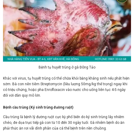
Bệnh tụ huyết trùng ở gà Đông Tảo
Khác với virus, tụ huyết trùng có thể chữa khỏi bằng kháng sinh nếu phát hiện
sớm. Bà con nên tiêm Streptomycin (liều lượng 50mg/kg thể trọng) ngay khi
có triệu chứng, hoặc pha Enrofloxacin vào nước cho uống liên tục 4-5 ngày
đối với đàn quy mô lớn.
Bệnh cầu trùng (Ký sinh trùng đường ruột)
Cầu trùng là bệnh lý đường ruột cực kỳ phổ biến do ký sinh trùng lây nhiễm
chéo, đe dọa trực tiếp gà con từ 10 đến 30 ngày tuổi. Gà nhiễm bệnh do ăn
phải thức ăn rơi vãi dính phân của cá thể bệnh trên nền chuồng.