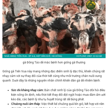
gà Đông Tảo dễ mắc bệnh hơn giống gà thường
Giống gà Tiến Vua này mang những đặc điểm sinh lý đặc thù, khiến chúng rất
nhạy cảm với sự thay đổi của thời tiết cũng như môi trường chăn nuôi xung
quanh. Dưới đây là những nguyên nhân chính khiến đàn gà dễ nhiễm bệnh:
Sức đề kháng nhạy cảm:
Bản chất sinh lý của gà Đông Tảo đòi hỏi điều
kiện sống ổn định, nếu thời tiết thay đổi đột ngột hoặc mưa dầm ẩm ướt
kéo dài, các bệnh lý như tụ huyết trùng rất dễ bùng phát.
Chuồng nuôi ẩm thấp:
Việc thiết kế chuồng quá kín gió, kết hợp với nền