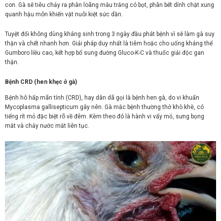
con. Gà sẽ tiêu chảy ra phân loãng màu trắng có bọt, phân bết dính chặt xung
quanh hậu môn khiến vật nuôi kiệt sức dần.
Tuyệt đối không dùng kháng sinh trong 3 ngày đầu phát bệnh vì sẽ làm gà suy
thận và chết nhanh hơn. Giải pháp duy nhất là tiêm hoặc cho uống kháng thể
Gumboro liều cao, kết hợp bổ sung đường Gluco-K-C và thuốc giải độc gan
thận.
Bệnh CRD (hen khẹc ở gà)
Bệnh hô hấp mãn tính (CRD), hay dân dã gọi là bệnh hen gà, do vi khuẩn
Mycoplasma gallisepticum gây nên. Gà mắc bệnh thường thở khò khè, có
tiếng rít mỏ đặc biệt rõ về đêm. Kèm theo đó là hành vi vẩy mỏ, sưng bọng
mắt và chảy nước mắt liên tục.