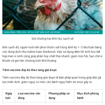
Giữ chuồng trại khô ráo, sạch sẽ
Bên cạnh đó, người nuôi nên phun thuốc sát trùng định kỳ 1–2 lần/tuần bằng
các dung dịch như Iodine hoặc Benkocid. Việc sử dụng đệm lót sinh học kết
hợp men vi sinh cũng giúp phân hủy chất thải nhanh, giảm mùi hôi, hạn chế vi
khuẩn và giữ nền chuồng luôn khô thoáng.
Tiêm vaccine đầy đủ theo từng giai đoạn
Tiêm vaccine đầy đủ theo từng giai đoạn là biện pháp quan trọng giúp đàn gà
tạo miễn dịch, giảm nguy cơ mắc các bệnh nguy hiểm do virus gây ra.
Ngày
Loại vaccine cần
Phương pháp sử
Mục đích phòng
tuổi
dùng
dụng
bệnh