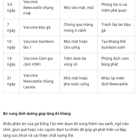
Vaccine
3-5
Phòng Gà rù và
Newcastle chủng
Nhỏ vào mắt, mũi
ngày
Viêm phế quản
F+IB
7
Chủng qua màng
Tránh lây lan Đậu
Vaccine Đậu gà
ngày
mỏng ở cánh
gà
10
Vaccine Gumboro
Nhỏ mắt hoặc
Tạo kháng thể
ngày
lần 1
cho uống
Gumboro sớm
14
Vaccine Cúm gia
Tiêm dưới da
Phòng dịch cúm
ngày
cầm H5N1
vùng cổ
bùng phát
Vaccine
21
Nhỏ mắt hoặc
Nhắc lại miễn
Newcastle chủng
ngày
pha nước uống
dịch Newcastle
Lasota
Bổ sung dinh dưỡng giúp tăng đề kháng
Khẩu phần ăn của gà Đông Tảo nên được bổ sung thêm rau xanh, ngô nấu
chín, giun quế hoặc các nguồn đạm tự nhiên để giúp gà phát triển cơ bắp,
tăng sức khỏe và cải thiện chất lượng thịt.