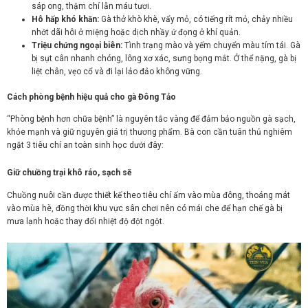
sáp ong, thậm chí lẫn máu tươi.
Hô hấp khó khăn:
Gà thở khò khè, vẩy mỏ, có tiếng rít mỏ, chảy nhiều
nhớt dãi hôi ở miệng hoặc dịch nhầy ứ đọng ở khí quản.
Triệu chứng ngoại biên:
Tình trạng mào và yếm chuyển màu tím tái. Gà
bị sụt cân nhanh chóng, lông xơ xác, sưng bọng mắt. Ở thể nặng, gà bị
liệt chân, vẹo cổ và đi lại lảo đảo không vững.
Cách phòng bệnh hiệu quả cho gà Đông Tảo
“Phòng bệnh hơn chữa bệnh” là nguyên tắc vàng để đảm bảo nguồn gà sạch,
khỏe mạnh và giữ nguyên giá trị thương phẩm. Bà con cần tuân thủ nghiêm
ngặt 3 tiêu chí an toàn sinh học dưới đây:
Giữ chuồng trại khô ráo, sạch sẽ
Chuồng nuôi cần được thiết kế theo tiêu chí ấm vào mùa đông, thoáng mát
vào mùa hè, đồng thời khu vực sân chơi nên có mái che để hạn chế gà bị
mưa lạnh hoặc thay đổi nhiệt độ đột ngột.