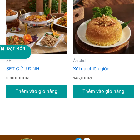
ĐẶT MÓN
SET
Ăn chơi
SET CỬU ĐỈNH
Xôi gà chiên giòn
3,300,000
₫
145,000
₫
Thêm vào giỏ hàng
Thêm vào giỏ hàng