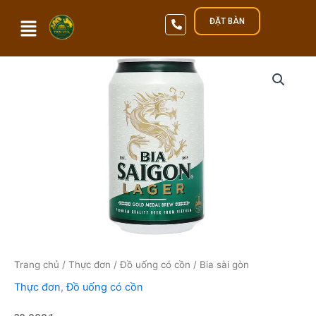
Nhảy
ĐẶT BÀN
tới
nội
dung
Qua
Trang chủ
/
Thực đơn
/
Đồ uống có cồn
/ Bia sài gòn
Thực đơn
,
Đồ uống có cồn