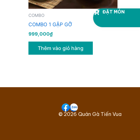
ĐẶT MÓN
COMBO
COMBO 1 GẶP GỠ
999,000
₫
Thêm vào giỏ hàng
© 2026 Quán Gà Tiến Vua