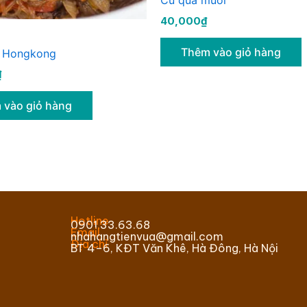
40,000
₫
Thêm vào giỏ hàng
o Hongkong
₫
 vào giỏ hàng
Hotline
0901.33.63.68
Email
nhahangtienvua@gmail.com
Địa chỉ
BT 4–6, KĐT Văn Khê, Hà Đông, Hà Nội