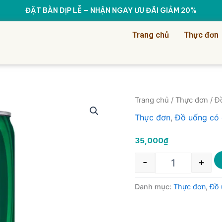
ĐẶT BÀN DỊP LỄ – NHẬN NGAY ƯU ĐÃI GIẢM 20%
Trang chủ
Thực đơn
Qua
Trang chủ
/
Thực đơn
/
Đ
Thực đơn
,
Đồ uống có
35,000
₫
-
+
Danh mục:
Thực đơn
,
Đồ 