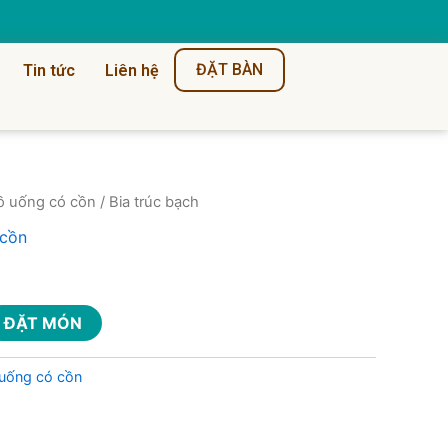
ĐẶT BÀN
Tin tức
Liên hệ
ntity
ồ uống có cồn
/ Bia trúc bạch
 cồn
ĐẶT MÓN
uống có cồn