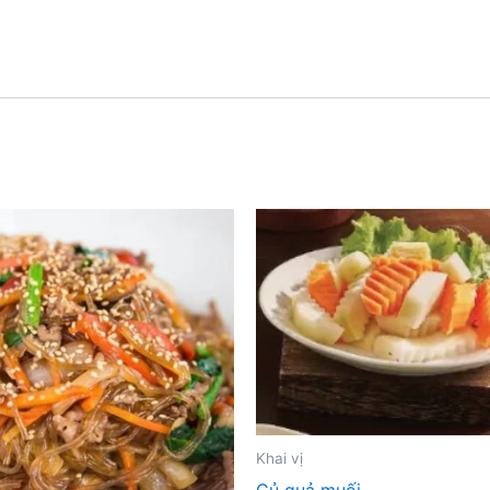
Khai vị
Củ quả muối