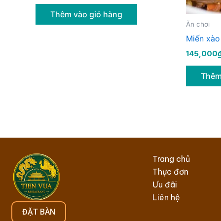
Thêm vào giỏ hàng
Ăn chơi
Miến xà
145,000
Thêm
Trang chủ
Thực đơn
Ưu đãi
Liên hệ
ĐẶT BÀN