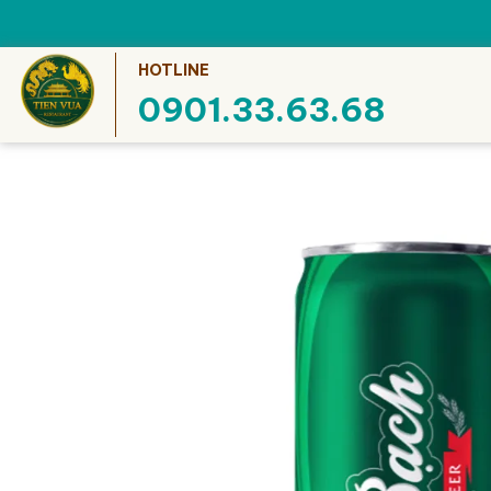
Nhảy
tới
nội
HOTLINE
dung
0901.33.63.68