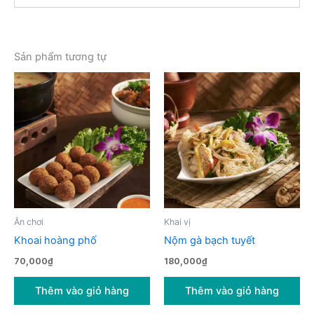
Sản phẩm tương tự
Ăn chơi
Khai vị
Khoai hoàng phố
Nộm gà bạch tuyết
70,000
₫
180,000
₫
Thêm vào giỏ hàng
Thêm vào giỏ hàng