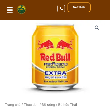
Nhảy
ĐẶT BÀN
tới
nội
dung
Qua
Trang chủ
/
Thực đơn
/
Đồ uống
/ Bò húc Thái