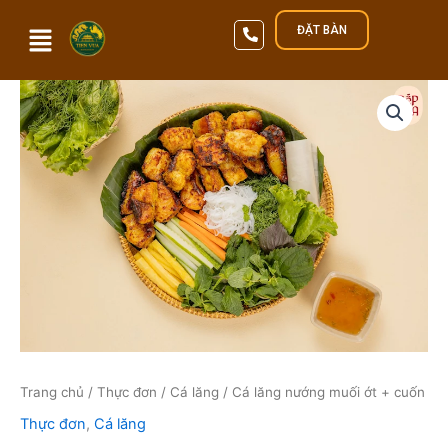
Nhảy
ĐẶT BÀN
tới
nội
dung
Qua
Trang chủ
/
Thực đơn
/
Cá lăng
/ Cá lăng nướng muối ớt + cuốn
Thực đơn
,
Cá lăng