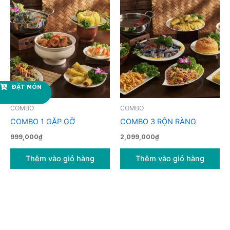
ĐẶT MÓN
COMBO
COMBO
COMBO 1 GẶP GỠ
COMBO 3 RỘN RÀNG
999,000
₫
2,099,000
₫
Thêm vào giỏ hàng
Thêm vào giỏ hàng