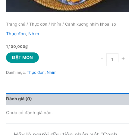
Trang chủ
/
Thực đơn
/
Nhím
/ Canh xương nhím khoai sọ
Thực đơn
,
Nhím
1,100,000
₫
-
+
ĐẶT MÓN
Danh mục:
Thực đơn
,
Nhím
Đánh giá (0)
Chưa có đánh giá nào.
Hãy là người đầu tiên nhận xét “Canh