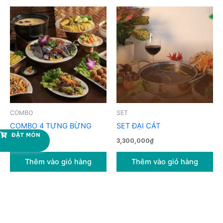
COMBO
SET
COMBO 4 TƯNG BỪNG
SET ĐẠI CÁT
ĐẶT MÓN
2,999,000
₫
3,300,000
₫
Thêm vào giỏ hàng
Thêm vào giỏ hàng