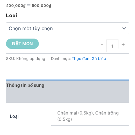
–
400,000
₫
500,000
₫
Loại
-
+
ĐẶT MÓN
SKU:
Không áp dụng
Danh mục:
Thực đơn
,
Gà biếu
Thông tin bổ sung
Đánh giá (0)
Chân mái (0,5kg), Chân trống
Loại
(0,5kg)