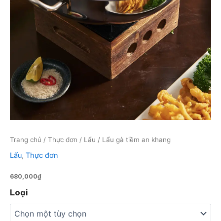
Trang chủ
/
Thực đơn
/
Lẩu
/ Lẩu gà tiềm an khang
Lẩu
,
Thực đơn
680,000
₫
Loại