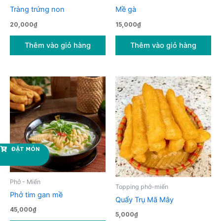
Tràng trứng non
Mề gà
20,000
₫
15,000
₫
Thêm vào giỏ hàng
Thêm vào giỏ hàng
ĐẶT MÓN
Phở - Miến
Topping phở-miến
Phở tim gan mề
Quẩy Trụ Mã Mây
45,000
₫
5,000
₫