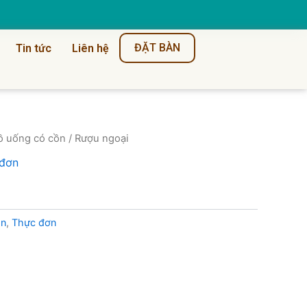
ĐẶT BÀN
Tin tức
Liên hệ
ồ uống có cồn
/ Rượu ngoại
đơn
ồn
,
Thực đơn