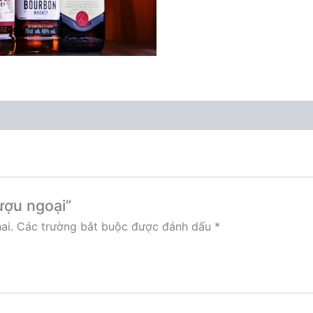
ượu ngoại”
ai.
Các trường bắt buộc được đánh dấu
*