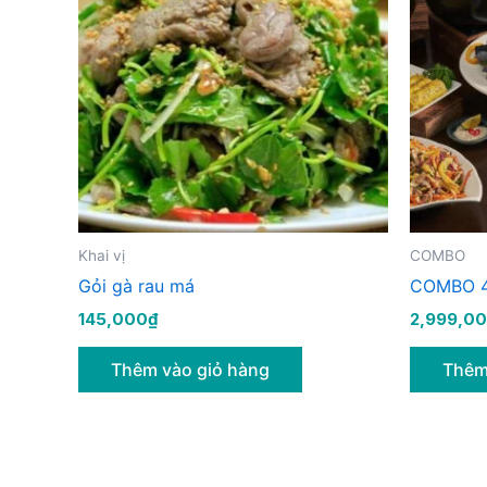
Khai vị
COMBO
Gỏi gà rau má
COMBO 
145,000
₫
2,999,0
Thêm vào giỏ hàng
Thêm