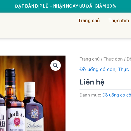
ĐẶT BÀN DỊP LỄ – NHẬN NGAY ƯU ĐÃI GIẢM 20%
Trang chủ
Thực đơn
Trang chủ
/
Thực đơn
/
Đ
Đồ uống có cồn
,
Thực 
Liên hệ
Danh mục:
Đồ uống có c