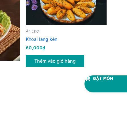
Ăn chơi
Khoai lang kén
60,000
₫
Thêm vào giỏ hàng
ĐẶT MÓN