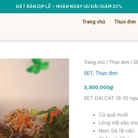
ĐẶT BÀN DỊP LỄ – NHẬN NGAY ƯU ĐÃI GIẢM 20%
Trang chủ
Thực đơn
Qua
Trang chủ
/
Thực đơn
/
S
SET
,
Thực đơn
3,300,000
₫
SET ĐẠI CÁT (8-10 ngư
Củ quả muối
Lòng mề xào mư
Nem Gà (8 cái)