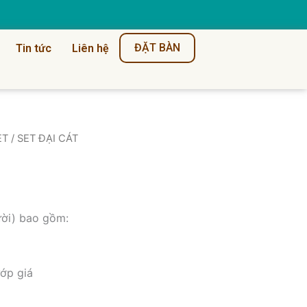
ĐẶT BÀN
Tin tức
Liên hệ
ntity
ET
/ SET ĐẠI CÁT
ời) bao gồm:
ớp giá