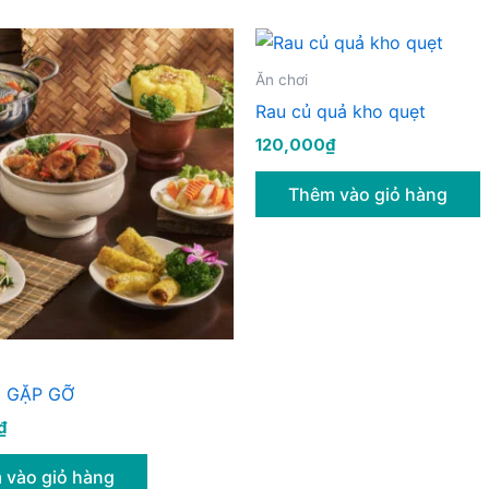
Ăn chơi
Rau củ quả kho quẹt
120,000
₫
Thêm vào giỏ hàng
 GẶP GỠ
₫
 vào giỏ hàng