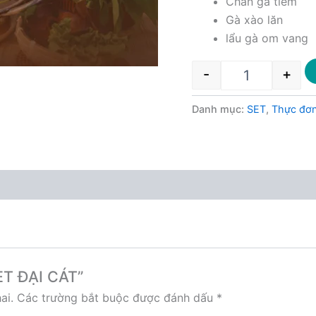
Chân gà tiềm
Gà xào lăn
lẩu gà om vang
-
+
Danh mục:
SET
,
Thực đơ
SET ĐẠI CÁT”
ai.
Các trường bắt buộc được đánh dấu
*