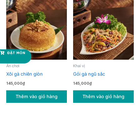
ĐẶT MÓN
Ăn chơi
Khai vị
Xôi gà chiên giòn
Gỏi gà ngũ sắc
145,000
₫
145,000
₫
Thêm vào giỏ hàng
Thêm vào giỏ hàng