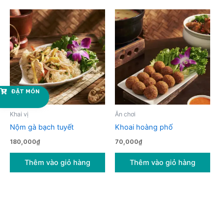
ĐẶT MÓN
Khai vị
Ăn chơi
Nộm gà bạch tuyết
Khoai hoàng phố
180,000
₫
70,000
₫
Thêm vào giỏ hàng
Thêm vào giỏ hàng