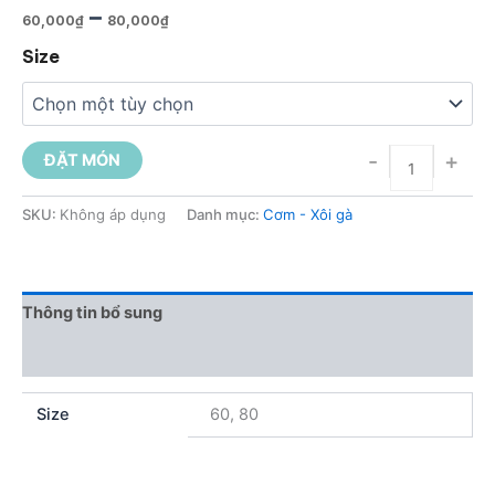
–
60,000
₫
80,000
₫
Size
-
+
ĐẶT MÓN
SKU:
Không áp dụng
Danh mục:
Cơm - Xôi gà
Thông tin bổ sung
Đánh giá (0)
Size
60, 80