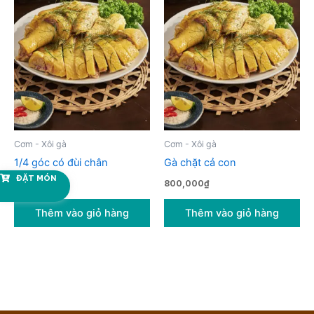
Cơm - Xôi gà
Cơm - Xôi gà
1/4 góc có đùi chân
Gà chặt cả con
ĐẶT MÓN
300,000
₫
800,000
₫
Thêm vào giỏ hàng
Thêm vào giỏ hàng